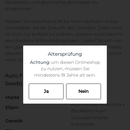
fokussieren und gleichzeitig den Körper zu
entspannen.
Wählen Sie Auto Future #1 für Ihren nächsten Anbau
und erleben Sie die Zukunft des Cannabis. Diese Sorte
ist nicht nur einfach zu züchten, sondern auch ideal für
verschiedene Anbaubedingungen. Lassen Sie sich von
der Qualität und der Vielfalt, die Auto Future #1 bietet,
überzeugen und genießen Sie eine ertragreiche Ernte
Altersprüfung
voller Geschmack und Potenz!
Achtung:
um diesen Onlineshop
zu nutzen, müssen Sie
mindestens 18 Jahre alt sein.
Auto Future #1 (Anesia
Seeds) Datenblatt
Ja
Nein
Marke
Anesia Seeds
Auto Blueberry Banana x
Eltern
Blackberry Kush
Sativadominierte
Genetik
Autoflower