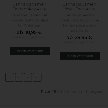
Cannabis Samen
Cannabis Samen
Fat Monkey Auto
Violet Face Auto
Cannabis Samen Fat
Cannabis Samen
Monkey Auto ist ideal
Violet Face Auto - Eine
für Anfänger
tief entspannende
Erfahrung
ab 10,95 €
ab 29,95 €
inkl. MwSt.,
zzgl.
Versand
inkl. MwSt.,
zzgl.
Versand
|«
«
»
»|
11 von 19
Artikel in dieser Kategorie