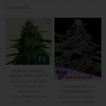
auch gekauft
Hybrid Cannabis
Samen Milky Way F1
Automatic
Cannabis Samen Milky
Cannabis Samen
Way F1 Automatic
Auto Blackberry
feminisiert -
Moonrocks
Schokoladenaroma,
Autoflowers sind sehr
da...
einfach anzubauen,