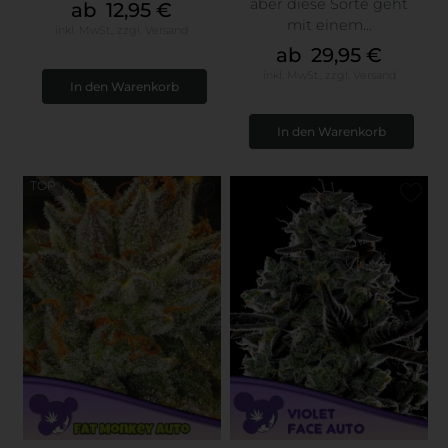
aber diese Sorte geht
ab 12,95 €
mit einem...
inkl. MwSt.,
zzgl.
Versand
ab 29,95 €
inkl. MwSt.,
zzgl.
Versand
TOP