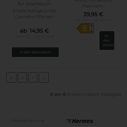
für Wachstum
Thermom...
Erlebe kräftige junge
39,95 €
Cannabis-Pflanzen
inkl. MwSt.,
zzgl.
Versand
A
E
ab 14,95 €
G
inkl. MwSt.,
zzgl.
Versand
|«
«
»
»|
6 von 8
Artikel in dieser Kategorie
Privatsphäre und