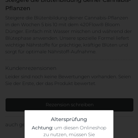
Pflanzen
Steigere die Blütenbildung deiner Cannabis-Pflanzen
in den Wochen 5 bis 10 mit dem 420Flow® Bloom
Dünger. Einfach mit Wasser mischen und während der
Blütephase anwenden. Unsere spezielle Formel liefert
wichtige Nährstoffe für prächtige, kräftige Blüten und
sorgt für optimale Nährstoff-Aufnahme.
Kundenrezensionen
Leider sind noch keine Bewertungen vorhanden. Seien
Sie der Erste, der das Produkt bewertet.
Rezension schreiben
Altersprüfung
auch gekauft
Achtung:
um diesen Onlineshop
zu nutzen, müssen Sie