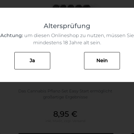
Altersprüfung
Achtung:
um diesen Onlineshop zu nutzen, müssen Sie
mindestens 18 Jahre alt sein.
Ja
Nein
Cannabis Pflanz Set Easy Start
Das Cannabis Pflanz-Set Easy Start ermöglicht
großartige Ergebnisse
8,95 €
inkl. MwSt.,
zzgl.
Versand