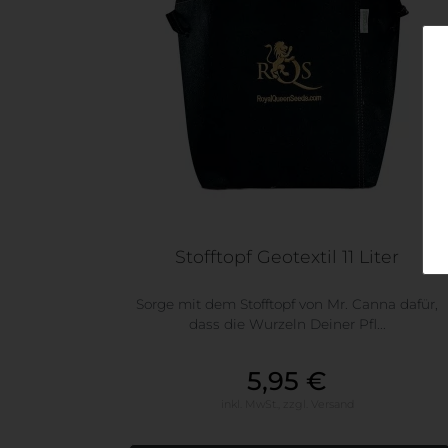
Stofftopf Geotextil 11 Liter
Sorge mit dem Stofftopf von Mr. Canna dafür,
dass die Wurzeln Deiner Pfl...
5,95 €
inkl. MwSt.,
zzgl.
Versand