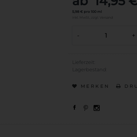
ab 14,95 
5,98 € pro 100 ml
inkl. MwSt.,
zzgl.
Versand
-
+
Lieferzeit:
Lagerbestand:
MERKEN
DR