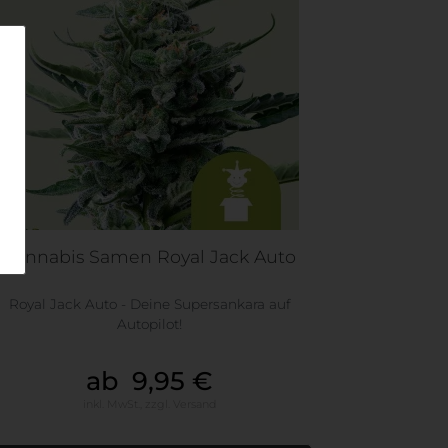
Cannabis Samen Royal Jack Auto
Royal Jack Auto - Deine Supersankara auf
Autopilot!
ab 9,95 €
inkl. MwSt.,
zzgl.
Versand