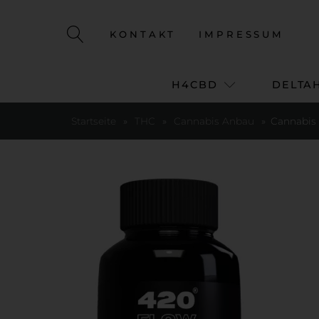
KONTAKT
IMPRESSUM
H4CBD
DELTA
Startseite
»
THC
»
Cannabis Anbau
»
Cannabis