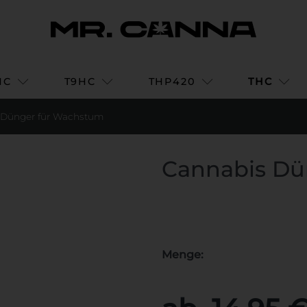
HC
T9HC
THP420
THC
 Dünger für Wachstum
Cannabis Dü
Menge: