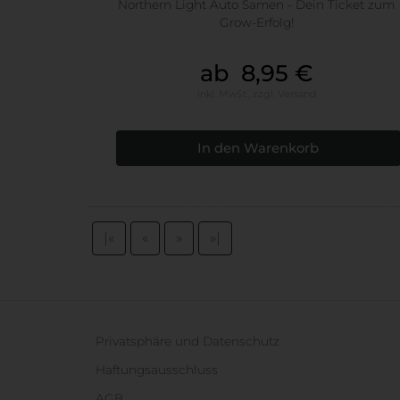
Northern Light Auto Samen - Dein Ticket zum
Grow-Erfolg!
ab 8,95 €
inkl. MwSt.,
zzgl.
Versand
|«
«
»
»|
Privatsphäre und Datenschutz
Haftungsausschluss
AGB